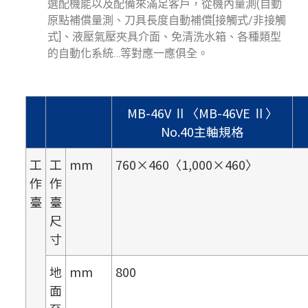
選配機能以及配備來滿足客戶，從機內量測(自動
原點補償量測、刀具長度自動補償[接觸式/非接觸
式]、液壓氣壓夾具介面、免清洗水箱、各種類型
的自動化系統…等對應一應俱全。
MB-46V Ⅱ〈MB-46VE Ⅱ〉
No.40主軸規格
工
工
mm
760×460〈1,000×460〉
作
作
臺
臺
尺
寸
地
mm
800
面