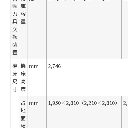
動
庫
刀
容
具
量
交
換
裝
置
機
機
mm
2,746
床
床
尺
高
寸
度
占
mm
1,950×2,810〈2,210×2,810〉
2
地
面
積