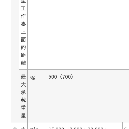
至
工
作
臺
上
面
的
距
離
最
kg
500〈700〉
大
承
載
重
量