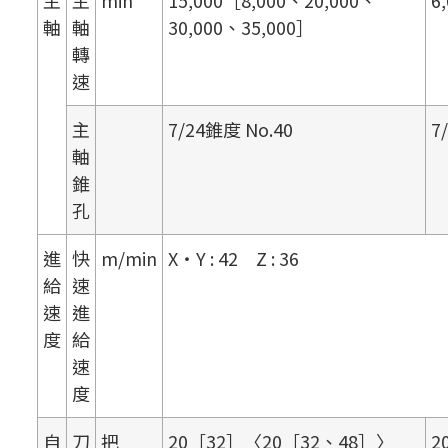
主
主
min
15,000［8,000、20,000、
6
軸
軸
30,000、35,000］
轉
速
主
7/24錐度 No.40
7
軸
錐
孔
進
快
m/min
X・Y : 42 Z : 36
給
速
速
進
度
給
速
度
自
刀
把
20［32］〈20［32、48］〉
2