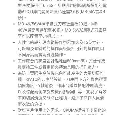
型7G更提升至0.76G。所短非切削時間所標配的電
動ATC刀庫門開闔速度也僅需2.6秒(MB-56V為3.4
秒)。
MB-46/56VA標準鏈式刀庫數量為20把，MB-
46VA最高可選配至48把，MB-56VA矩陣式刀庫甚
至可以配置至64把以上。
人性化的設計理念從操作螢幕加大為15英寸外，
可旋轉及傾斜式的操作面板設計可針對操作員因
不同身高而實現舒適操作。
工作床台的高度設計離地面800mm高，方便作業
員更換工件或者更換夾持治具時的操作壓力。
為防止實際生產時機床內可能產生的大量切屑堆
積，從ATC的刀庫門設計、刀庫門下方的機內護蓋
傾斜角度、Y軸前後工作床台護蓋標配沖屑清洗、
以及標配兩側螺旋式機內排屑器…等，實現了有效
率的切屑清潔又能防止堆積，減少了操作人員清
潔次數的負擔。
對應客戶使用上的需求，OKUMA提供了多樣化的