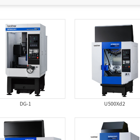
DG-1
U500Xd2